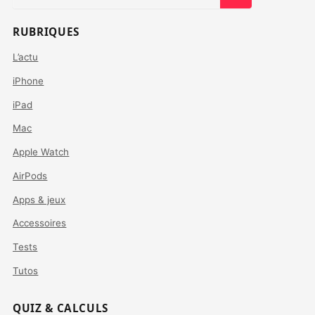
RUBRIQUES
L’actu
iPhone
iPad
Mac
Apple Watch
AirPods
Apps & jeux
Accessoires
Tests
Tutos
QUIZ & CALCULS