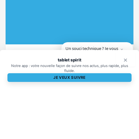
Un souci technique ? Je vous
×
Tests
aide.
×
tablet spirit
La rubrique Tests rassemble nos bancs d’essai produits,
Notre app : votre nouvelle façon de suivre nos actus, plus rapide, plus
tous formats confondus : iPhone, iPad, Mac, Apple…
fluide.
JE VEUX SUIVRE
Découvrir →