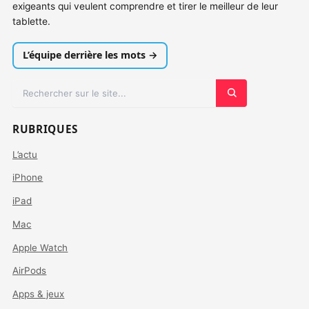
exigeants qui veulent comprendre et tirer le meilleur de leur
tablette.
L’équipe derrière les mots →
RUBRIQUES
L’actu
iPhone
iPad
Mac
Apple Watch
AirPods
Apps & jeux